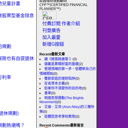
認證理財規劃顧問
資助兒童計畫
CFP™(CERTIFIED FINANCIAL
PLANNER™)
十指數股票型基金除息
付費訂閱
作者介紹
刊登廣告
加入最愛
新增G按鈕
出的規劃
Recent最新文章
年金保險也有自提退休
讀《姥窩綠建築 》
(0)
儲蓄是累積財富的基礎
(2)
管理情緒的第一步，從體察自己的
情緒開始
(0)
發行利率
雙薪家庭的理財陷阱
(0)
反省資本主義
(0)
如果你不清楚你的目的地
(0)
書單
(0)
明理思想運動(The Brights
Movement)
(0)
艾倫．艾貝 (Arun Abey)的三種快
樂
(0)
(退休規劃)
從體罰思考學校教育
(0)
休規劃熱潮嗎？
Recent Comments最新留言