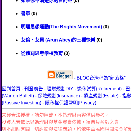
如果你不清楚你的目的地
(0)
書單
(0)
明理思想運動(The Brights Movement)
(0)
艾倫．艾貝 (Arun Abey)的三種快樂
(0)
從體罰思考學校教育
(0)
- BLOG台灣稱為"部落格"
回到首頁
-
刊登廣告
-
理財規劃DIY
-
退休試算(Retirement)
-
巴
(Warren Buffett)
-
保險規劃(Insurance)
-
遺產規劃(Estate)
-
指
(Passive Investing)
-
隱私權保護聲明(Privacy)
未經合法授權，請勿翻載，本站理財內容僅供參考，
投資人若依此以為理財與基金買賣依據，須自負盈虧之責
與本網站有關一切糾紛與法律問題，均依中華民國相關法令解