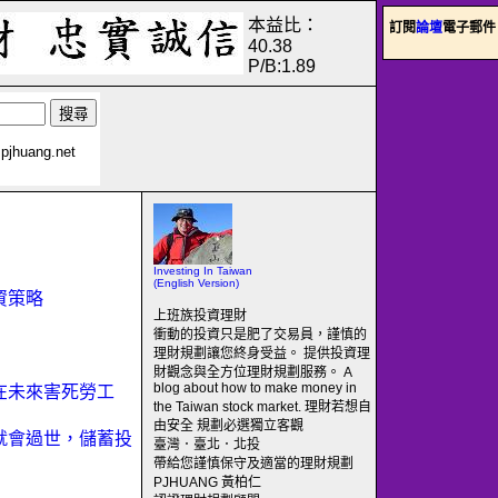
本益比：
訂閱
論壇
電子郵件
40.38
P/B:1.89
pjhuang.net
Investing In Taiwan
(English Version)
投資策略
上班族投資理財
衝動的投資只是肥了交易員，謹慎的
理財規劃讓您終身受益。 提供投資理
財觀念與全方位理財規劃服務。 A
blog about how to make money in
可能在未來害死勞工
the Taiwan stock market. 理財若想自
由安全 規劃必選獨立客觀
明天就會過世，儲蓄投
臺灣．臺北．北投
帶給您謹慎保守及適當的理財規劃
PJHUANG 黃柏仁