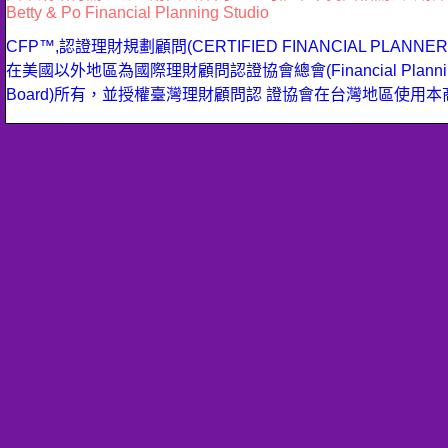
Betty & Po Financial Planning Studio
CFP™,認證理財規劃顧問(CERTIFIED FINANCIAL PLANN
在美國以外地區為國際理財顧問認證協會總會(Financial Planning 
Board)所有，並授權臺灣理財顧問認 證協會在台灣地區使用本