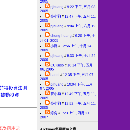
2005
pjhuang
//
9:22 下午, 五月 08,
2005
麥小狗
//
12:47 下午, 五月 11,
2005
pjhuang
//
9:04 上午, 六月 19,
2005
cheng-huang
//
6:20 下午, 十
月 01, 2005
小胖
//
12:56 上午, 十月 24,
2009
pjhuang
//
9:33 下午, 十月 24,
2009
CCKuso
//
10:14 下午, 五月
06, 2005
hadol
//
12:35 下午, 五月 07,
2005
pjhuang
//
10:04 下午, 五月
菲特投資法則
07, 2005
麥小狗
//
12:49 下午, 五月 11,
數被動投資
2005
麥小狗
//
12:52 下午, 五月 11,
2005
綠角
//
1:23 上午, 四月 21,
2007
釋及適用之
Archives每月庫存文章