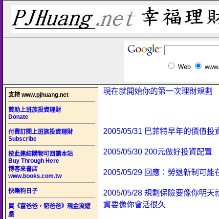
Web
www.
現在就開始你的第一次理財規劃
支持 www.pjhuang.net
贊助上班族投資理財
Donate
2005/05/31 巴菲特早年的價值
付費訂閱上班族投資理財
Subscribe
2005/05/30 200元做好投資配置
按此連結購物可回饋本站
Buy Through Here
博客來書店
2005/05/29 回應：勞退新制
www.books.com.tw
快樂狗日子
2005/05/28 規劃保險要像你
資要像你會活很久
買《富爸爸，窮爸爸》現金流遊
戲