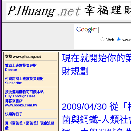
Web
www.
現在就開始你的
支持 www.pjhuang.net
贊助上班族投資理財
財規劃
Donate
付費訂閱上班族投資理財
Subscribe
按此連結購物可回饋本站
Buy Through Here
博客來書店
2009/04/30 
www.books.com.tw
快樂狗日子
菌與鋼鐵-人類社
買《富爸爸，窮爸爸》現金流遊
戲