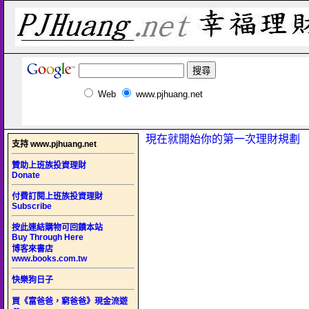
Web
www.pjhuang.net
現在就開始你的第一次理財規劃
支持 www.pjhuang.net
贊助上班族投資理財
Donate
付費訂閱上班族投資理財
Subscribe
按此連結購物可回饋本站
Buy Through Here
博客來書店
www.books.com.tw
快樂狗日子
買《富爸爸，窮爸爸》現金流遊