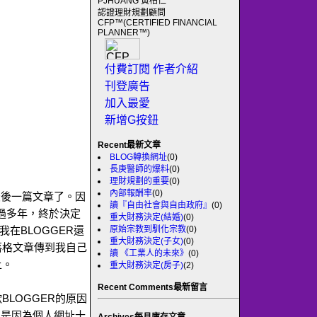
PJHUANG 黃柏仁
認證理財規劃顧問
CFP™(CERTIFIED FINANCIAL
PLANNER™)
付費訂閱
作者介紹
刊登廣告
加入最愛
新增G按鈕
Recent最新文章
BLOG轉換網址
(0)
長庚醫師的爆料
(0)
理財規劃的重要
(0)
內部報酬率
(0)
的最後一篇文章了。因
讀『自由社會與自由政府』
(0)
經過多年，終於決定
重大財務決定(結婚)
(0)
原始宗教到馴化宗教
(0)
我在BLOGGER還
重大財務決定(子女)
(0)
落格文章傳到我自己
讀 《工業人的未來》
(0)
上。
重大財務決定(房子)
(2)
Recent Comments最新留言
LOGGER的原因
只是因為個人網址十