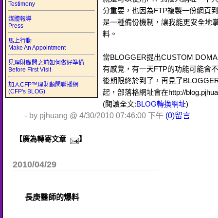
Testimony
分重要，也因為FTP複製一份網頁
媒體報導
是一種備份機制，讓我能更安全地
Press
料。
馬上行動
Make An Appointment
當BLOGGER提出CUSTOM DO
見理財顧問之前如何做好準備
有感覺，有一天FTP的功能可能會
Before First Visit
後期限終於到了，再見了BLOGGER
加入CFP™理財顧問聯播網
(CFP's BLOG)
起，部落格網址會在http://blog.pjhuan
(閱讀全文:
BLOG轉換網址
)
- by pjhuang @ 4/30/2010 07:46:00 下午
(0)留言
【廣為轉寄文章
】
2010/04/29
長庚醫師的爆料