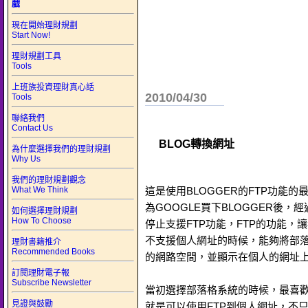
戲
現在開始理財規劃
Start Now!
理財規劃工具
Tools
上班族投資理財真心話
2010/04/30
Tools
聯絡我們
Contact Us
BLOG轉換網址
為什麼選擇我們的理財規劃
Why Us
我們的理財規劃觀念
What We Think
這是使用BLOGGER的FTP功能
為GOOGLE買下BLOGGER後，
如何選擇理財規劃
How To Choose
停止支援FTP功能，FTP的功能，讓
不支援個人網址的時候，能夠將部
理財書籍推介
Recommended Books
的網路空間，並顯示在個人的網址
訂閱理財電子報
Subscribe Newsletter
當初選擇部落格系統的時候，最喜歡B
見證與鼓勵
就是可以使用FTP到個人網址，不