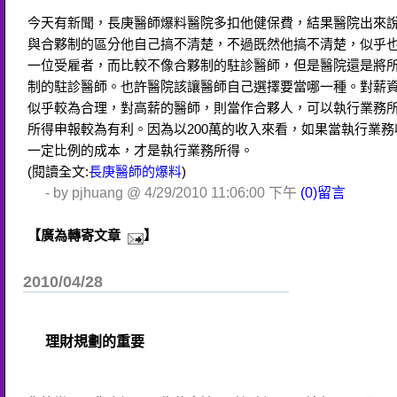
今天有新聞，長庚醫師爆料醫院多扣他健保費，結果醫院出來
與合夥制的區分他自己搞不清楚，不過既然他搞不清楚，似乎
一位受雇者，而比較不像合夥制的駐診醫師，但是醫院還是將
制的駐診醫師。也許醫院該讓醫師自己選擇要當哪一種。對薪
似乎較為合理，對高薪的醫師，則當作合夥人，可以執行業務
所得申報較為有利。因為以200萬的收入來看，如果當執行業
一定比例的成本，才是執行業務所得。
(閱讀全文:
長庚醫師的爆料
)
- by pjhuang @ 4/29/2010 11:06:00 下午
(0)留言
【廣為轉寄文章
】
2010/04/28
理財規劃的重要