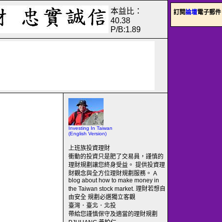
本益比：
訂閱
論壇
電子郵件
40.38
P/B:1.89
Investing In Taiwan
(English Version)
上班族投資理財
衝動的投資只是肥了交易員，謹慎的
理財規劃讓您終身受益。 提供投資理
財觀念與全方位理財規劃服務。 A
blog about how to make money in
the Taiwan stock market. 理財若想自
由安全 規劃必選獨立客觀
臺灣．臺北．北投
帶給您謹慎保守及適當的理財規劃