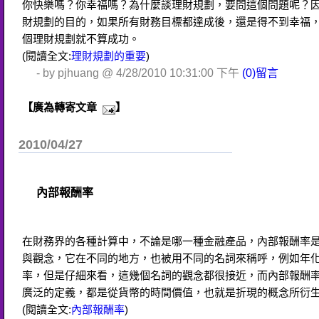
你快樂嗎？你幸福嗎？為什麼談理財規劃，要問這個問題呢？
財規劃的目的，如果所有財務目標都達成後，還是得不到幸福
個理財規劃就不算成功。
(閱讀全文:
理財規劃的重要
)
- by pjhuang @ 4/28/2010 10:31:00 下午
(0)留言
【廣為轉寄文章
】
2010/04/27
內部報酬率
在財務界的各種計算中，不論是哪一種金融產品，內部報酬率
與觀念，它在不同的地方，也被用不同的名詞來稱呼，例如年
率，但是仔細來看，這幾個名詞的觀念都很接近，而內部報酬
廣泛的定義，都是從貨幣的時間價值，也就是折現的概念所衍
(閱讀全文:
內部報酬率
)