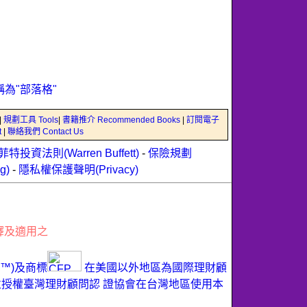
稱為"部落格"
|
規劃工具 Tools
|
書籍推介 Recommended Books
|
訂閱電子
t
|
聯絡我們 Contact Us
菲特投資法則(Warren Buffett)
-
保險規劃
g)
-
隱私權保護聲明(Privacy)
釋及適用之
ER™)及商標
在美國以外地區為國際理財顧
ard)所有，並授權臺灣理財顧問認 證協會在台灣地區使用本