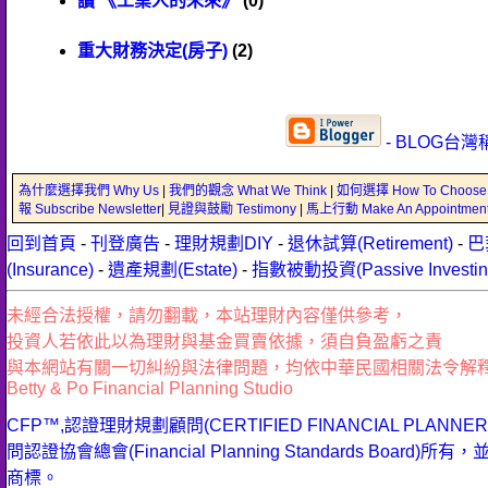
讀 《工業人的未來》
(0)
重大財務決定(房子)
(2)
- BLOG台灣
為什麼選擇我們 Why Us
|
我們的觀念 What We Think
|
如何選擇 How To Choose
報 Subscribe Newsletter
|
見證與鼓勵 Testimony
|
馬上行動 Make An Appointmen
回到首頁
-
刊登廣告
-
理財規劃DIY
-
退休試算(Retirement)
-
巴
(Insurance)
-
遺產規劃(Estate)
-
指數被動投資(Passive Investin
未經合法授權，請勿翻載，本站理財內容僅供參考，
投資人若依此以為理財與基金買賣依據，須自負盈虧之責
與本網站有關一切糾紛與法律問題，均依中華民國相關法令解
Betty & Po Financial Planning Studio
CFP™,認證理財規劃顧問(CERTIFIED FINANCIAL PLANN
問認證協會總會(Financial Planning Standards Bo
商標。