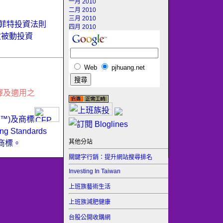
一月 2010
二月 2010
三月 2010
菲特投資法則
四月 2010
數被動投資
Web
pjhuang.net
釋及適用之
ER™)及商標
Standards
其他分站
商標。
關鍵字行銷：提升網站搜尋排名
Investing In Taiwan
上班族藝術生活
上班族減肥健康
台股公開收購網