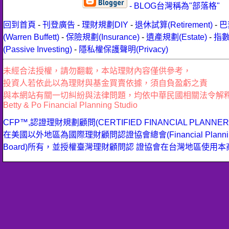
- BLOG台灣稱為"部落格"
回到首頁
-
刊登廣告
-
理財規劃DIY
-
退休試算(Retirement)
-
巴
(Warren Buffett)
-
保險規劃(Insurance)
-
遺產規劃(Estate)
-
指
(Passive Investing)
-
隱私權保護聲明(Privacy)
未經合法授權，請勿翻載，本站理財內容僅供參考，
投資人若依此以為理財與基金買賣依據，須自負盈虧之責
與本網站有關一切糾紛與法律問題，均依中華民國相關法令解
Betty & Po Financial Planning Studio
CFP™,認證理財規劃顧問(CERTIFIED FINANCIAL PLANN
在美國以外地區為國際理財顧問認證協會總會(Financial Planning 
Board)所有，並授權臺灣理財顧問認 證協會在台灣地區使用本