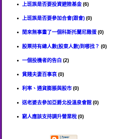
上班族是否要投資避險基金
(6)
上班族是否要參加合會(跟會)
(0)
閒來無事畫了一個科斯托蘭尼雞蛋
(0)
股票持有總人數(股東人數)到哪找？
(0)
一個投機者的告白
(2)
貧賤夫妻百事哀
(0)
利率、通貨膨脹與股市
(0)
送老婆去參加亞爵北投溫泉會館
(0)
窮人應該支持調升營業稅
(0)