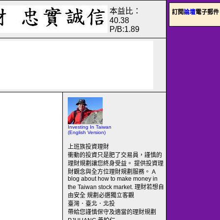
本益比：
訂閱
論壇
電子郵件
40.38
P/B:1.89
Investing In Taiwan
(English Version)
上班族投資理財
衝動的投資只是肥了交易員，謹慎的
理財規劃讓您終身受益。 提供投資理
財觀念與全方位理財規劃服務。 A
blog about how to make money in
the Taiwan stock market. 理財若想自
由安全 規劃必選獨立客觀
臺灣．臺北．北投
帶給您謹慎保守及適當的理財規劃