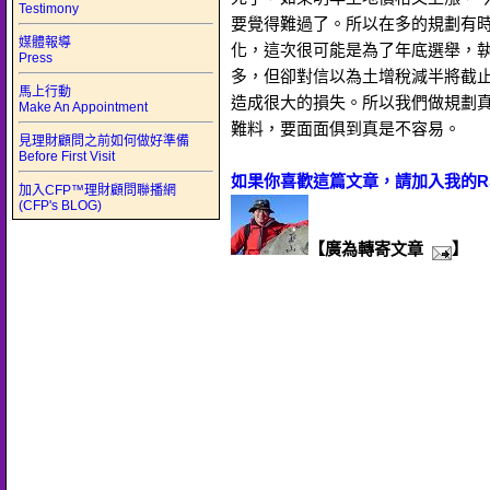
Testimony
要覺得難過了。所以在多的規劃有
媒體報導
化，這次很可能是為了年底選舉，
Press
多，但卻對信以為土增稅減半將截
馬上行動
造成很大的損失。所以我們做規劃
Make An Appointment
難料，要面面俱到真是不容易。
見理財顧問之前如何做好準備
Before First Visit
如果你喜歡這篇文章，請加入我的R
加入CFP™理財顧問聯播網
(CFP's BLOG)
【廣為轉寄文章
】