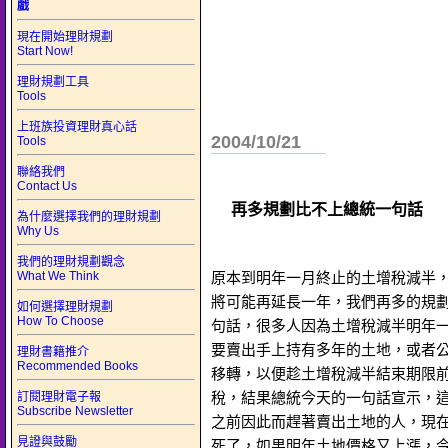
戲
現在開始理財規劃
Start Now!
理財規劃工具
Tools
上班族投資理財真心話
2004/10/21
Tools
聯絡我們
Contact Us
再多規劃比不上總統一句話
為什麼選擇我們的理財規劃
Why Us
我們的理財規劃觀念
What We Think
原本到明年一月終止的土增稅減半
將可能再延長一年，我們再多的規
如何選擇理財規劃
How To Choose
句話，很多人因為土增稅減半明年
要賣出手上持有多年的土地，或者
理財書籍推介
Recommended Books
移轉，以便趁土增稅減半結束期限
稅，結果總統今天的一句話宣示，
訂閱理財電子報
Subscribe Newsletter
之前因此而趕著賣出土地的人，現
見證與鼓勵
死了，如果明年土地價格又上漲，