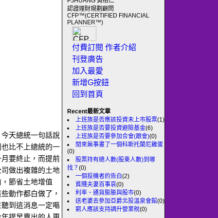
PJHUANG 黃柏仁
認證理財規劃顧問
CFP™(CERTIFIED FINANCIAL
PLANNER™)
付費訂閱
作者介紹
刊登廣告
加入最愛
新增G按鈕
回到首頁
Recent最新文章
上班族是否應該投資未上市股票
(1)
上班族是否要投資避險基金
(6)
，今天總統一句話說
上班族是否要參加合會(跟會)
(0)
閒來無事畫了一個科斯托蘭尼雞蛋
劃也比不上總統的一
(0)
一月要終止，而提前
股票持有總人數(股東人數)到哪
找？
(0)
公司做出複雜的土地
一個投機者的告白
(2)
前，節省土地增值
貧賤夫妻百事哀
(0)
利率、通貨膨脹與股市
(0)
這些動作都白做了，
送老婆去參加亞爵北投溫泉會館
(0)
在聽到這消息一定嘔
窮人應該支持調升營業稅
(0)
今年提早賣出的人更