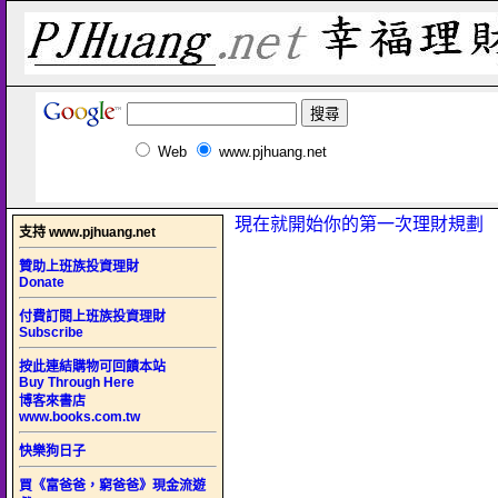
Web
www.pjhuang.net
現在就開始你的第一次理財規劃
支持 www.pjhuang.net
贊助上班族投資理財
Donate
付費訂閱上班族投資理財
Subscribe
按此連結購物可回饋本站
Buy Through Here
博客來書店
www.books.com.tw
快樂狗日子
買《富爸爸，窮爸爸》現金流遊