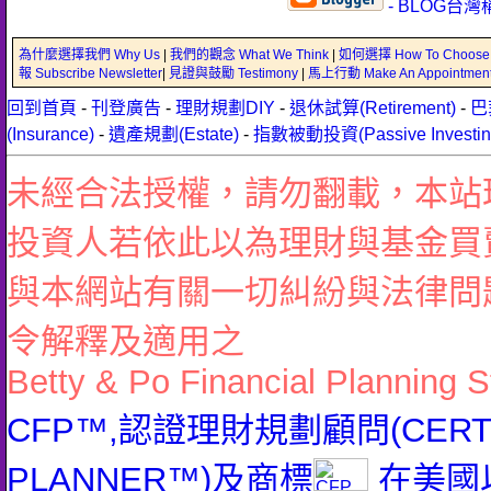
- BLOG台灣
為什麼選擇我們 Why Us
|
我們的觀念 What We Think
|
如何選擇 How To Choose
報 Subscribe Newsletter
|
見證與鼓勵 Testimony
|
馬上行動 Make An Appointmen
回到首頁
-
刊登廣告
-
理財規劃DIY
-
退休試算(Retirement)
-
巴
(Insurance)
-
遺產規劃(Estate)
-
指數被動投資(Passive Investin
未經合法授權，請勿翻載，本站
投資人若依此以為理財與基金買
與本網站有關一切糾紛與法律問
令解釋及適用之
Betty & Po Financial Planning S
CFP™,認證理財規劃顧問(CERTIFI
PLANNER™)及商標
在美國