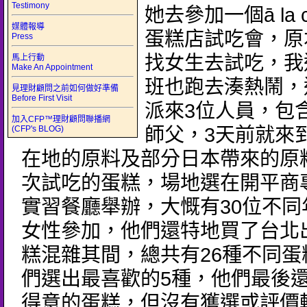
Testimony
她去參加一個ā la c
媒體報導
蛋糕店試吃會，原
Press
找女生去試吃，我
馬上行動
Make An Appointment
班也跑去湊熱鬧，
見理財顧問之前如何做好準備
Before First Visit
派來3位人員，包
加入CFP™理財顧問聯播網
(CFP's BLOG)
師父，3天前就來
在地的原料及部分日本帶來的原
次試吃的蛋糕，場地選在開平商
實習餐廳舉辦，大慨有30位不同
女性參加，他們還特地買了台北
糕混雜其間，總共有26種不同蛋
們選出最喜歡的5種，他們最後
得意的蛋糕，但沒有獲選或評價