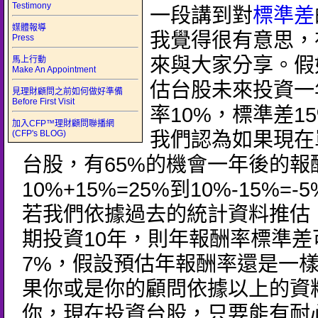
Testimony
一段講到對
標準差
媒體報導
我覺得很有意思，
Press
來與大家分享。假
馬上行動
Make An Appointment
估台股未來投資一
見理財顧問之前如何做好準備
Before First Visit
率10%，標準差1
加入CFP™理財顧問聯播網
(CFP's BLOG)
我們認為如果現在
台股，有65%的機會一年後的報
10%+15%=25%到10%-15%=
若我們依據過去的統計資料推估
期投資10年，則年報酬率標準差
7%，假設預估年報酬率還是一樣
果你或是你的顧問依據以上的資
你，現在投資台股，只要能有耐