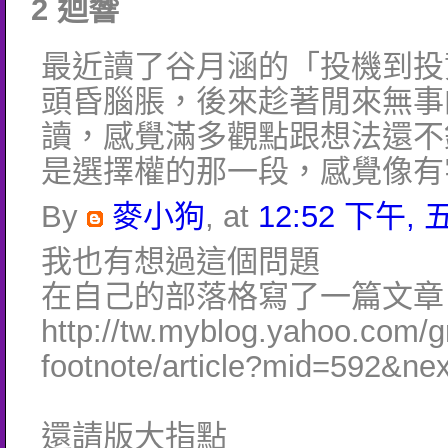
2 迴響
最近讀了谷月涵的「投機到投
頭昏腦脹，後來趁著閒來無事
讀，感覺滿多觀點跟想法還不
是選擇權的那一段，感覺像有
By
麥小狗
, at
12:52 下午, 五
我也有想過這個問題
在自己的部落格寫了一篇文章
http://tw.myblog.yahoo.com/g
footnote/article?mid=592&ne
還請版大指點