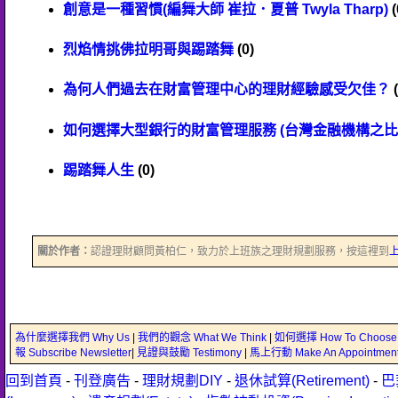
創意是一種習慣(編舞大師 崔拉．夏普 Twyla Tharp)
(
烈焰情挑佛拉明哥與踢踏舞
(0)
為何人們過去在財富管理中心的理財經驗感受欠佳？
(
如何選擇大型銀行的財富管理服務 (台灣金融機構之比
踢踏舞人生
(0)
關於作者：
認證理財顧問黃柏仁，致力於上班族之理財規劃服務，按這裡到
為什麼選擇我們 Why Us
|
我們的觀念 What We Think
|
如何選擇 How To Choose
報 Subscribe Newsletter
|
見證與鼓勵 Testimony
|
馬上行動 Make An Appointmen
回到首頁
-
刊登廣告
-
理財規劃DIY
-
退休試算(Retirement)
-
巴