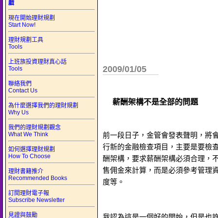
戲
現在開始理財規劃
Start Now!
理財規劃工具
Tools
上班族投資理財真心話
2009/01/05
Tools
聯絡我們
Contact Us
薪酬架構不是全部的問題
為什麼選擇我們的理財規劃
Why Us
我們的理財規劃觀念
What We Think
前一段日子，金管會發表聲明，將
行新的金融檢查項目，主要是要檢
如何選擇理財規劃
How To Choose
酬架構，要求薪酬架構必須合理，
售佣金來計算，而是必須參考管理
理財書籍推介
Recommended Books
度等。
訂閱理財電子報
Subscribe Newsletter
見證與鼓勵
我認為這是一個好的開始，但是也