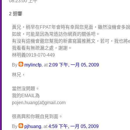
08:23:00 上午
2 迴響
黃兄，稍早在FPAT年會時有幸與您見面，雖然沒機會多
如故，可能是因為常造訪你網頁的關係吧。
有沒有這機會邀您幫我的新書寫篇推薦文，若可，我也將e-
我看看有無疏漏之處，謝謝。
林明義0919-070-449
By
mylincfp
, at
2:09 下午, 一月 05, 2009
林兄，
當然沒問題。
我的EMAIL為
pojen.huang(at)gmail.com
很高興和你親自見到面。
By
pjhuang
, at
4:59 下午, 一月 05, 2009