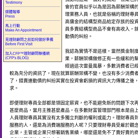
Testimony
會的官員似乎以為是因為薪酬架構
媒體報導
理業務人員，也就是俗稱的理財專
Press
高傭金的結構型商品給定存族的投
馬上行動
員多賣結構型商品不會有高收入，
Make An Appointment
動債的糾紛。
見理財顧問之前如何做好準備
Before First Visit
我認為實情不是這樣，當然獎金制
加入CFP™理財顧問聯播網
(CFP's BLOG)
果，薪酬架構做修正有一些緩和的
經過這次雷曼風暴，多數消費者已
較為充分的資訊了，現在就算薪酬架構不變，也沒有多少消費
了，錯賣連動債的糾紛其實在投資會虧損的資訊大力傳播之後
求。
即便理財專員全部都是領固定薪資，也不能避免新的問題下次
甚麼商品，當月主推甚麼產品，在多數財富管理部門根本是由
人員理財專員其實沒有太多獨立判斷的權利或能力。理財專員
服務的人，還是為消費端服務的人呢？只要理財專員受雇於觀
企業，主管或企業只想著銷售業績，哪麼還是免不了賣好賣的