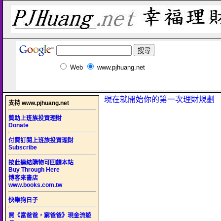
Web
www.pjhuang.net
現在就開始你的第一次理財規劃
支持 www.pjhuang.net
贊助上班族投資理財
Donate
付費訂閱上班族投資理財
Subscribe
按此連結購物可回饋本站
Buy Through Here
博客來書店
www.books.com.tw
快樂狗日子
買《富爸爸，窮爸爸》現金流遊