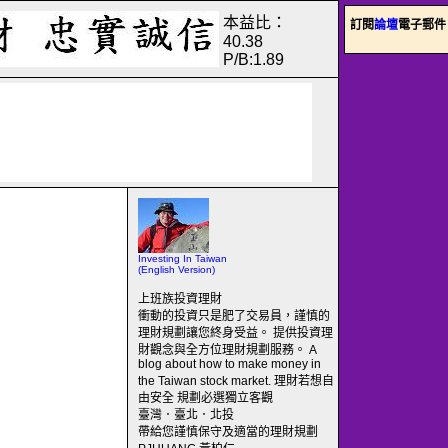
本益比：
訂閱
論壇
電子郵件
40.38
P/B:1.89
Investing In Taiwan
(English Version)
上班族投資理財
衝動的投資只是肥了交易員，謹慎的
理財規劃讓您終身受益。 提供投資理
財觀念與全方位理財規劃服務。 A
blog about how to make money in
the Taiwan stock market. 理財若想自
由安全 規劃必選獨立客觀
臺灣．臺北．北投
帶給您謹慎保守及適當的理財規劃