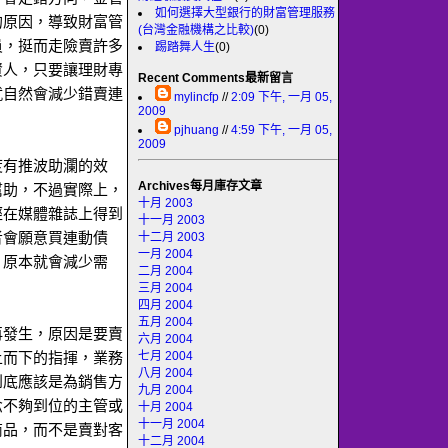
如何選擇大型銀行的財富管理服務
的原因，導致財富管
(台灣金融機構之比較)
(0)
員，挺而走險賣許多
踢踏舞人生
(0)
資人，只要讓理財專
Recent Comments最新留言
就自然會減少錯賣連
mylincfp
//
2:09 下午, 一月 05,
2009
pjhuang
//
4:59 下午, 一月 05,
2009
度有推波助瀾的效
Archives每月庫存文章
幫助，不過實際上，
十月 2003
經在媒體雜誌上得到
十一月 2003
者會願意買連動債
十二月 2003
一月 2004
，原本就會減少需
二月 2004
三月 2004
四月 2004
五月 2004
再發生，原因是要賣
六月 2004
七月 2004
上而下的指揮，業務
八月 2004
到底應該是為銷售方
九月 2004
念不夠到位的主管或
十月 2004
十一月 2004
商品，而不是賣對客
十二月 2004