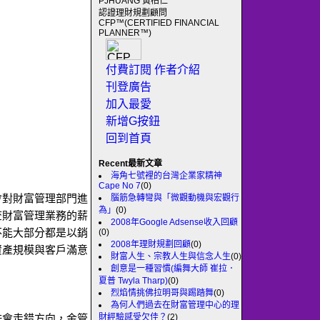
PJHUANG 黃柏仁
認證理財規劃顧問
CFP™(CERTIFIED FINANCIAL
PLANNER™)
付費訂閱
作者介紹
刊登廣告
加入最愛
新增G按鈕
回到首頁
Recent最新文章
海角七號裡的台灣企業家精神
Cape No 7
(0)
會對財富管理部門進
腦筋急轉彎與「微觀動機與宏觀行
為」
(0)
查財富管理業務的薪
2008年Google Adsense收入回顧
不能大部分都是以銷
(0)
2008年理財規劃回顧
(0)
資產規模與客戶滿意
財富人生、宗教人生與信念人生
(0)
創意是一種習慣(編舞大師 崔拉．
夏普 Twyla Tharp)
(0)
烈焰情挑佛拉明哥與踢踏舞
(0)
為何人們過去在財富管理中心的理
財經驗感受欠佳？
(2)
許會走錯方向，金管