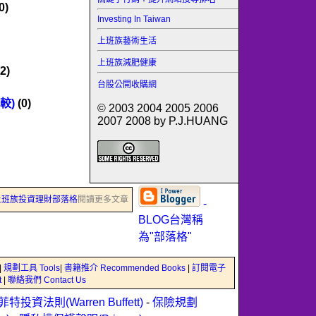
0)
Investing In Taiwan
上班族藝術生活
上班族減肥健康
2)
台股公開收購網
較)
(0)
© 2003 2004 2005 2006
2007 2008 by P.J.HUANG
上班族投資理財部落格
閱讀更多文章
-
BLOG台灣稱
為"部落格"
|
規劃工具 Tools
|
書籍推介 Recommended Books
|
訂閱電子
t
|
聯絡我們 Contact Us
菲特投資法則(Warren Buffett)
-
保險規劃