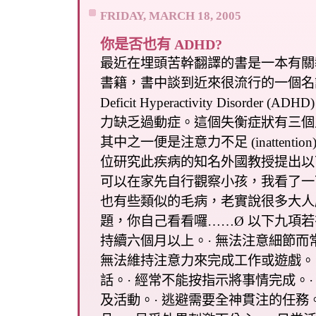
FRIDAY, MARCH 18, 2005
你是否也有 ADHD?
最近在埋頭苦幹翻譯的書是一本有關
書籍，書中談到近來很流行的一個名詞 At
Deficit Hyperactivity Disorder
力缺乏過動症。這個失衡症狀有三個
其中之一便是注意力不足 (inattenti
位研究此疾病的知名外國教授提出以
可以在家先自行觀察小孩，我看了一
也有些類似的毛病，老實說很多大人
題，你自己看看囉……Ø 以下九項
持續六個月以上。· 無法注意細節而
無法維持注意力來完成工作或遊戲。·
話。· 經常不能按指示將事情完成。·
及活動。· 逃避需要全神貫注的任務。