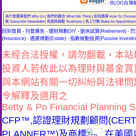
- BLOG台灣
為什麼選擇我們 Why Us
|
我們的觀念 What We Think
|
如何選擇 How To Choose
報 Subscribe Newsletter
|
見證與鼓勵 Testimony
|
馬上行動 Make An Appointmen
回到首頁
-
刊登廣告
-
理財規劃DIY
-
退休試算(Retirement)
-
巴
(Insurance)
-
遺產規劃(Estate)
-
指數被動投資(Passive Investin
未經合法授權，請勿翻載，本站
投資人若依此以為理財與基金買
與本網站有關一切糾紛與法律問
令解釋及適用之
Betty & Po Financial Planning S
CFP™,認證理財規劃顧問(CERTIFI
PLANNER™)及商標
在美國