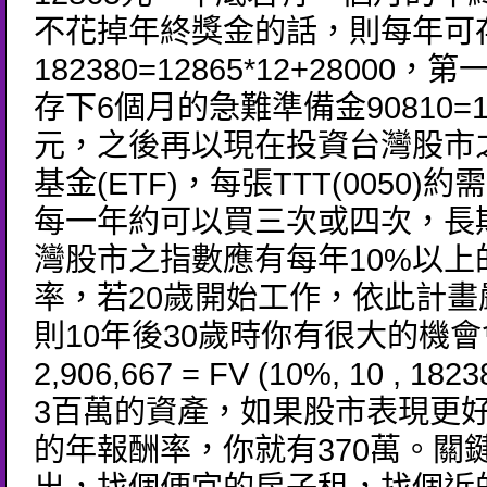
不花掉年終獎金的話，則每年可
182380=12865*12+28000
存下6個月的急難準備金90810=15
元，之後再以現在投資台灣股市
基金(ETF)，每張TTT(0050)約
每一年約可以買三次或四次，長
灣股市之指數應有每年10%以上
率，若20歲開始工作，依此計畫
則10年後30歲時你有很大的機
2,906,667 = FV (10%, 10 , 1
3百萬的資產，如果股市表現更好
的年報酬率，你就有370萬。關