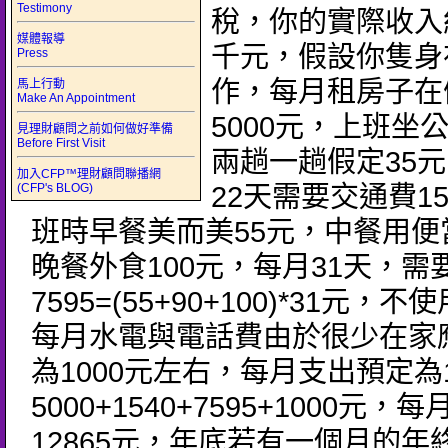
Testimony
稅，你的實際收入
媒體報導
千元，假設你隻身
Press
作，每月租房子在
馬上行動
Make An Appointment
5000元，上班坐
見理財顧問之前如何做好準備
Before First Visit
兩趟一趟假定35
加入CFP™理財顧問聯播網
(CFP's BLOG)
22天需要交通費1
班時早餐美而美55元，中餐用便
晚餐外食100元，每月31天，需
7595=(55+90+100)*31元，
每月水電與電話費由於很少在家
為1000元左右，每月支出預定為15
5000+1540+7595+1000元，
12865元，年底若有一個月的年