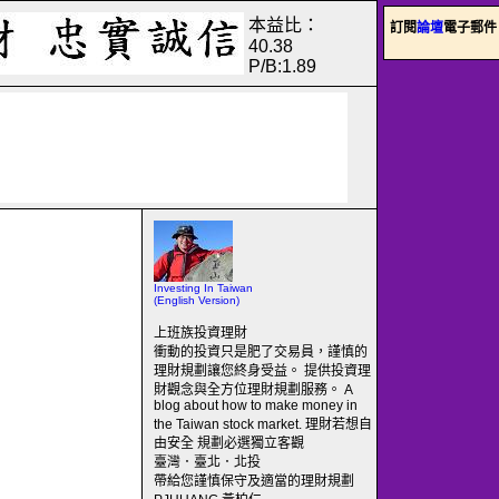
本益比：
訂閱
論壇
電子郵件
40.38
P/B:1.89
Investing In Taiwan
(English Version)
上班族投資理財
衝動的投資只是肥了交易員，謹慎的
理財規劃讓您終身受益。 提供投資理
財觀念與全方位理財規劃服務。 A
blog about how to make money in
the Taiwan stock market. 理財若想自
由安全 規劃必選獨立客觀
臺灣．臺北．北投
帶給您謹慎保守及適當的理財規劃