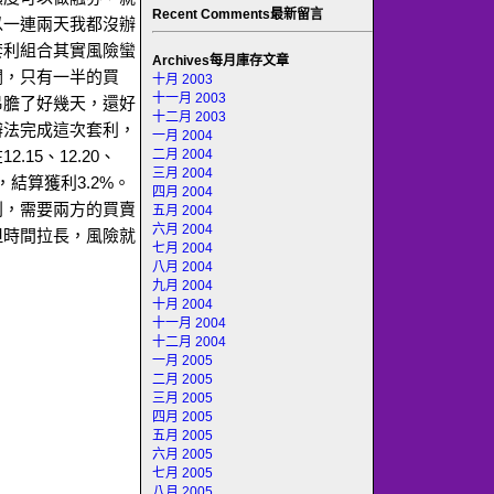
Recent Comments最新留言
以一連兩天我都沒辦
套利組合其實風險蠻
Archives每月庫存文章
潤，只有一半的買
十月 2003
十一月 2003
吊膽了好幾天，還好
十二月 2003
辦法完成這次套利，
一月 2004
二月 2004
15、12.20、
三月 2004
，結算獲利3.2%。
四月 2004
利，需要兩方的買賣
五月 2004
六月 2004
但時間拉長，風險就
七月 2004
八月 2004
九月 2004
十月 2004
十一月 2004
十二月 2004
一月 2005
二月 2005
三月 2005
四月 2005
五月 2005
六月 2005
七月 2005
八月 2005