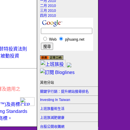
一月 2010
二月 2010
三月 2010
四月 2010
Web
pjhuang.net
菲特投資法則
數被動投資
其他分站
釋及適用之
關鍵字行銷：提升網站搜尋排名
Investing In Taiwan
ER™)及商標
上班族藝術生活
Standards
上班族減肥健康
商標。
台股公開收購網