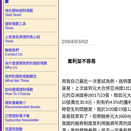
戲
現在開始理財規劃
Start Now!
理財規劃工具
Tools
上班族投資理財真心話
2004/03/02
Tools
聯絡我們
Contact Us
套利並不容易
為什麼選擇我們的理財規劃
Why Us
我們的理財規劃觀念
What We Think
用我自己最近一次嘗試為例，說明
容易，上次談到元大合併亞洲證1比2.
如何選擇理財規劃
How To Choose
元的亞洲證券(6017)23張，假如元大
10張賣在30.8元，則有約4.5%
理財書籍推介
Recommended Books
時發生的問題是，我於2/20掛23張1
容易就買到了，但想融券元大(600
訂閱理財電子報
Subscribe Newsletter
我國的融券制度是利用融資所買的
見證與鼓勵
源，當你想融券時，並不一定會有