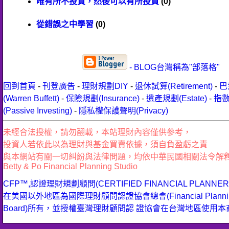
唯有所不投資，然後可以有所投資
(0)
從錯誤之中學習
(0)
- BLOG台灣稱為"部落格"
回到首頁
-
刊登廣告
-
理財規劃DIY
-
退休試算(Retirement)
-
巴
(Warren Buffett)
-
保險規劃(Insurance)
-
遺產規劃(Estate)
-
指
(Passive Investing)
-
隱私權保護聲明(Privacy)
未經合法授權，請勿翻載，本站理財內容僅供參考，
投資人若依此以為理財與基金買賣依據，須自負盈虧之責
與本網站有關一切糾紛與法律問題，均依中華民國相關法令解
Betty & Po Financial Planning Studio
CFP™,認證理財規劃顧問(CERTIFIED FINANCIAL PLANN
在美國以外地區為國際理財顧問認證協會總會(Financial Planning 
Board)所有，並授權臺灣理財顧問認 證協會在台灣地區使用本