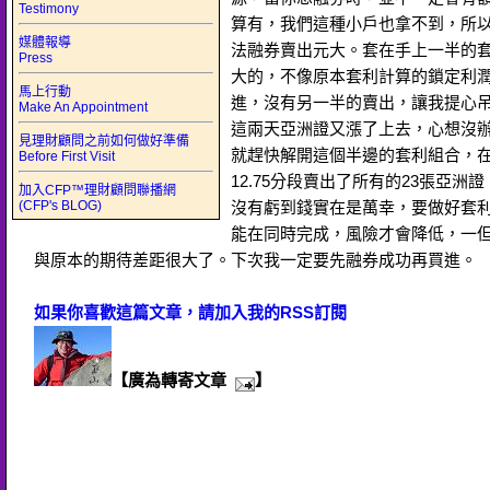
Testimony
算有，我們這種小戶也拿不到，所
媒體報導
法融券賣出元大。套在手上一半的
Press
大的，不像原本套利計算的鎖定利
馬上行動
進，沒有另一半的賣出，讓我提心
Make An Appointment
這兩天亞洲證又漲了上去，心想沒
見理財顧問之前如何做好準備
就趕快解開這個半邊的套利組合，在12.
Before First Visit
12.75分段賣出了所有的23張亞洲證
加入CFP™理財顧問聯播網
(CFP's BLOG)
沒有虧到錢實在是萬幸，要做好套
能在同時完成，風險才會降低，一
與原本的期待差距很大了。下次我一定要先融券成功再買進。
如果你喜歡這篇文章，請加入我的RSS訂閱
【廣為轉寄文章
】