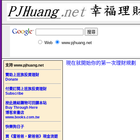
Web
www.pjhuang.net
現在就開始你的第一次理財規劃
支持 www.pjhuang.net
贊助上班族投資理財
Donate
付費訂閱上班族投資理財
Subscribe
按此連結購物可回饋本站
Buy Through Here
博客來書店
www.books.com.tw
快樂狗日子
買《富爸爸，窮爸爸》現金流遊