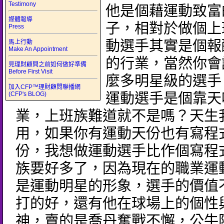
Testimony
他是個藉運動致富
媒體報導
子，相對於做個上
Press
動選手其實是個報
馬上行動
Make An Appointment
的行業，當然你會
見理財顧問之前如何做好準備
Before First Visit
麼多明星級的選手
加入CFP™理財顧問聯播網
(CFP's BLOG)
運動選手是個靠天
業，上班族難道就不是嗎？天生
用，如果你有運動天份也有寫程
份，我想做運動選手比作個寫程
族要好多了，因為現在的職業運
是運動明星的形象，選手的價值
打的好，還有他在球場上的個性
神，賣的是喬丹奮戰不懈，公牛