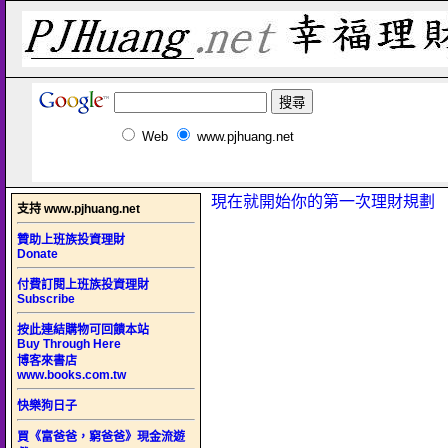
Web
www.pjhuang.net
現在就開始你的第一次理財規劃
支持 www.pjhuang.net
贊助上班族投資理財
Donate
付費訂閱上班族投資理財
Subscribe
按此連結購物可回饋本站
Buy Through Here
博客來書店
www.books.com.tw
快樂狗日子
買《富爸爸，窮爸爸》現金流遊