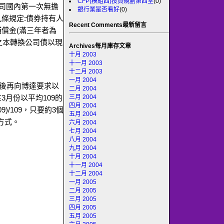
CFP(模組四)投資規劃第四堂
(0)
公司國內第一次無擔
銀行業是否看好
(0)
條規定:債券持有人
Recent Comments最新留言
償金(滿三年者為
有之本轉換公司債以現
Archives每月庫存文章
十月 2003
十一月 2003
十二月 2003
一月 2004
然後再向博達要求以
二月 2004
三月 2004
月份以平均109的
四月 2004
9)/109，只要約3個
五月 2004
方式。
六月 2004
七月 2004
八月 2004
九月 2004
十月 2004
十一月 2004
十二月 2004
一月 2005
二月 2005
三月 2005
四月 2005
五月 2005