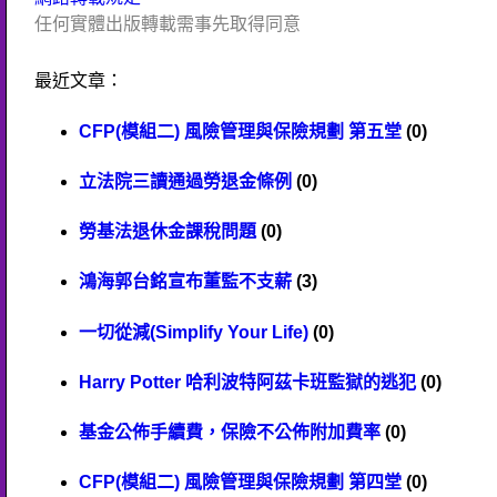
任何實體出版轉載需事先取得同意
最近文章：
CFP(模組二) 風險管理與保險規劃 第五堂
(0)
立法院三讀通過勞退金條例
(0)
勞基法退休金課稅問題
(0)
鴻海郭台銘宣布董監不支薪
(3)
一切從減(Simplify Your Life)
(0)
Harry Potter 哈利波特阿茲卡班監獄的逃犯
(0)
基金公佈手續費，保險不公佈附加費率
(0)
CFP(模組二) 風險管理與保險規劃 第四堂
(0)