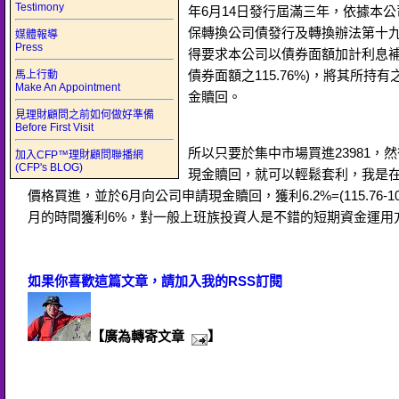
Testimony
年6月14日發行屆滿三年，依據本
保轉換公司債發行及轉換辦法第十九
媒體報導
Press
得要求本公司以債券面額加計利息補
債券面額之115.76%)，將其所持
馬上行動
Make An Appointment
金贖回。
見理財顧問之前如何做好準備
Before First Visit
所以只要於集中市場買進23981，
加入CFP™理財顧問聯播網
(CFP's BLOG)
現金贖回，就可以輕鬆套利，我是在3
價格買進，並於6月向公司申請現金贖回，獲利6.2%=(115.76-10
月的時間獲利6%，對一般上班族投資人是不錯的短期資金運用
如果你喜歡這篇文章，請加入我的RSS訂閱
【廣為轉寄文章
】