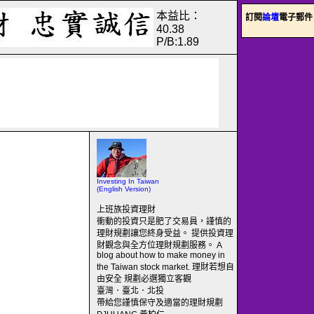
本益比：
訂閱
論壇
電子郵件
40.38
P/B:1.89
Investing In Taiwan
(English Version)
上班族投資理財
衝動的投資只是肥了交易員，謹慎的
理財規劃讓您終身受益。 提供投資理
財觀念與全方位理財規劃服務。 A
blog about how to make money in
the Taiwan stock market. 理財若想自
由安全 規劃必選獨立客觀
臺灣．臺北．北投
帶給您謹慎保守及適當的理財規劃