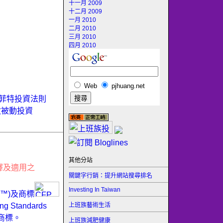
十一月 2009
十二月 2009
一月 2010
二月 2010
三月 2010
四月 2010
Web
pjhuang.net
菲特投資法則
數被動投資
其他分站
釋及適用之
關鍵字行銷：提升網站搜尋排名
Investing In Taiwan
ER™)及商標
上班族藝術生活
Standards
商標。
上班族減肥健康