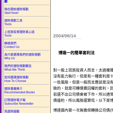
戲
現在開始理財規劃
Start Now!
理財規劃工具
Tools
上班族投資理財真心話
2004/06/14
Tools
聯絡我們
Contact Us
博達一的簡單套利法
為什麼選擇我們的理財規劃
Why Us
我們的理財規劃觀念
What We Think
對一般上班族投資人而言，太過複
沒有能力執行，但是有一種套利是
如何選擇理財規劃
How To Choose
一些風險，但是一般而言應該是沒
險的，就是可轉債賣回權的套利，
理財書籍推介
Recommended Books
若還不出公司債會被下市，所以通
債違約，所以風險還算低，以下是
訂閱理財電子報
Subscribe Newsletter
博達國內第一次無擔保轉換公司債(博
見證與鼓勵