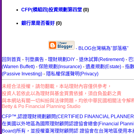
CFP(模組四)投資規劃第四堂
(0)
銀行業是否看好
(0)
- BLOG台灣稱為"部落格"
回到首頁
-
刊登廣告
-
理財規劃DIY
-
退休試算(Retirement)
-
巴
(Warren Buffett)
-
保險規劃(Insurance)
-
遺產規劃(Estate)
-
指
(Passive Investing)
-
隱私權保護聲明(Privacy)
未經合法授權，請勿翻載，本站理財內容僅供參考，
投資人若依此以為理財與基金買賣依據，須自負盈虧之責
與本網站有關一切糾紛與法律問題，均依中華民國相關法令解
Betty & Po Financial Planning Studio
CFP™,認證理財規劃顧問(CERTIFIED FINANCIAL PLANN
在美國以外地區為國際理財顧問認證協會總會(Financial Planning 
Board)所有，並授權臺灣理財顧問認 證協會在台灣地區使用本