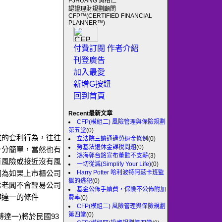
PJHUANG 黃柏仁
認證理財規劃顧問
CFP™(CERTIFIED FINANCIAL
PLANNER™)
付費訂閱
作者介紹
刊登廣告
加入最愛
新增G按鈕
回到首頁
Recent最新文章
CFP(模組二) 風險管理與保險規劃
第五堂
(0)
雜的套利行為，往往
立法院三讀通過勞退金條例
(0)
勞基法退休金課稅問題
(0)
十分簡單，當然也有
鴻海郭台銘宣布董監不支薪
(3)
有風險或接近沒有風
一切從減(Simplify Your Life)
(0)
Harry Potter 哈利波特阿茲卡班監
因為如果上市櫃公司
獄的逃犯
(0)
常老闆不會輕易公司
基金公佈手續費，保險不公佈附加
博達一的條件
費率
(0)
CFP(模組二) 風險管理與保險規劃
第四堂
(0)
達一)將於民國93