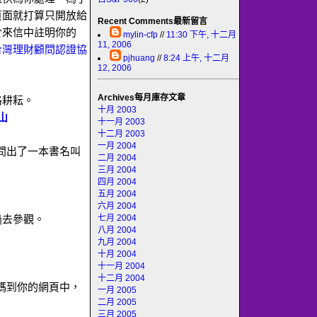
頁面就打算只開放給
Recent Comments最新留言
於來信中註明你的
mylin-cfp
//
11:30 下午, 十二月
11, 2006
台灣理財顧問認證協
pjhuang
//
8:24 上午, 十二月
12, 2006
Archives每月庫存文章
格耕耘。
十月 2003
山
十一月 2003
十二月 2003
一月 2004
顧問出了一本書名叫
二月 2004
三月 2004
四月 2004
五月 2004
六月 2004
七月 2004
過去參觀。
八月 2004
九月 2004
十月 2004
十一月 2004
十二月 2004
L碼到你的網頁中，
一月 2005
二月 2005
三月 2005