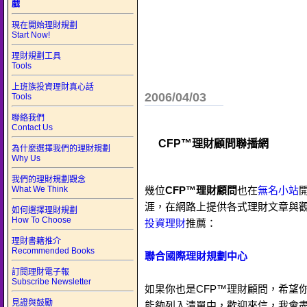
戲
現在開始理財規劃
Start Now!
理財規劃工具
Tools
上班族投資理財真心話
2006/04/03
Tools
聯絡我們
Contact Us
CFP™理財顧問聯播網
為什麼選擇我們的理財規劃
Why Us
我們的理財規劃觀念
What We Think
幾位
CFP™理財顧問
也在
無名小站
涯，在網路上提供各式理財文章與
如何選擇理財規劃
How To Choose
投資理財
推薦：
理財書籍推介
Recommended Books
聯合國際理財規劃中心
訂閱理財電子報
Subscribe Newsletter
如果你也是CFP™理財顧問，希望
見證與鼓勵
能夠列入清單中，歡迎來信，我會