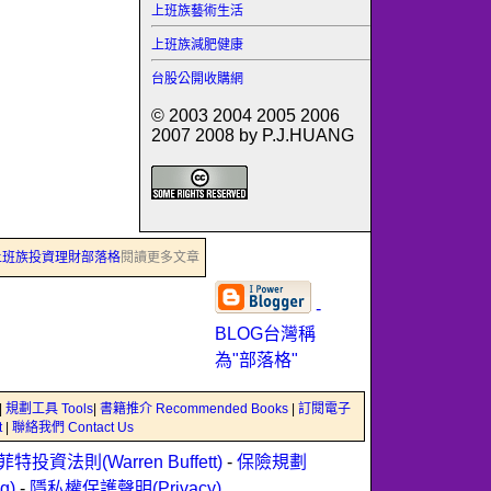
上班族藝術生活
上班族減肥健康
台股公開收購網
© 2003 2004 2005 2006
2007 2008 by P.J.HUANG
上班族投資理財部落格
閱讀更多文章
-
BLOG台灣稱
為"部落格"
|
規劃工具 Tools
|
書籍推介 Recommended Books
|
訂閱電子
t
|
聯絡我們 Contact Us
菲特投資法則(Warren Buffett)
-
保險規劃
g)
-
隱私權保護聲明(Privacy)