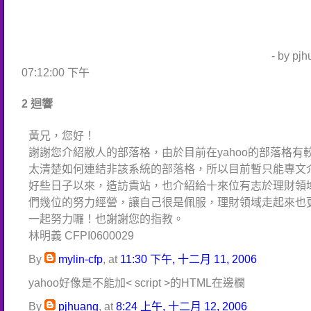
- by pj
07:12:00 下午
2 迴響
黃兄，您好！
謝謝您介紹敝人的部落格，由於目前在yahoo的部落格有
太清楚如何連結非該系統的部落格，所以目前暫只能專文
好些日子以來，造訪貴站，也介紹給十來位有志於理財領
們幾位的努力經營，讓自己很是佩服，理財領域走起來也
一起努力囉！也謝謝您的指教。
林明義 CFPI0600029
By
mylin-cfp
, at
11:30 下午, 十二月 11, 2006
yahoo好像是不能加< script >的HTML在邊欄
By
pjhuang
, at
8:24 上午, 十二月 12, 2006