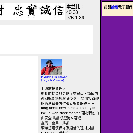
本益比：
訂閱
論壇
電子郵件
40.38
P/B:1.89
Investing In Taiwan
(English Version)
上班族投資理財
衝動的投資只是肥了交易員，謹慎的
理財規劃讓您終身受益。 提供投資理
財觀念與全方位理財規劃服務。 A
blog about how to make money in
the Taiwan stock market. 理財若想自
由安全 規劃必選獨立客觀
臺灣．臺北．北投
帶給您謹慎保守及適當的理財規劃