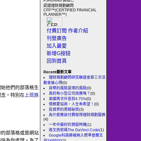
PJHUANG 黃柏仁
認證理財規劃顧問
CFP™(CERTIFIED FINANCIAL
PLANNER™)
付費訂閱
作者介紹
刊登廣告
加入最愛
新增G按鈕
回到首頁
Recent最新文章
理財規劃顧問研究聯誼會第三次活
動會後心得
(0)
開始他們的部落格生
貨幣的風險是壞的風險
(0)
真的有小型公司效應嗎？
(0)
觀念，特別在
上班族
美國再次升息到4.75%
(0)
債務要協商，人生有希望！
(0)
投資界的黑暗秘密
(3)
為什麼應該付費取得理財規劃服務
(4)
一年中最好的買股時機
(1)
達文西密碼The DaVinci Code
(1)
你的部落格或是網站
Google科高將被納入標準普爾五
盡快為你處理。為了
百S&P500
(2)