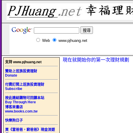
Web
www.pjhuang.net
現在就開始你的第一次理財規劃
支持 www.pjhuang.net
贊助上班族投資理財
Donate
付費訂閱上班族投資理財
Subscribe
按此連結購物可回饋本站
Buy Through Here
博客來書店
www.books.com.tw
快樂狗日子
買《富爸爸，窮爸爸》現金流遊