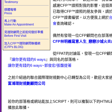
Testimony
感謝CFP™證照對我的影響，這個
媒體報導
已取得CFP™證照的朋友參與，請
Press
CFP™證書編號，以方便我上網於
馬上行動
會
查詢確認。
Make An Appointment
見理財顧問之前如何做好準備
偶然有發現一位CFP顧問也在部落
Before First Visit
CFP林明義寫意人生_戀戀沙城火炎
加入CFP™理財顧問聯播網
(CFP's BLOG)
從FPAT的討論區，發現一位CFP
『
讓你更有錢的6 ways
』與同名的部落格。
讓你更有錢的6 ways~郭俊宏/張馥提著
之前介紹過的聯合國際理財規劃中心已轉型為公司，歡迎大家
富鴻理財規劃顧問公司
若你的部落格或網站能加上SCRIPT，則可以複製以下的HTM
播放此聯播。