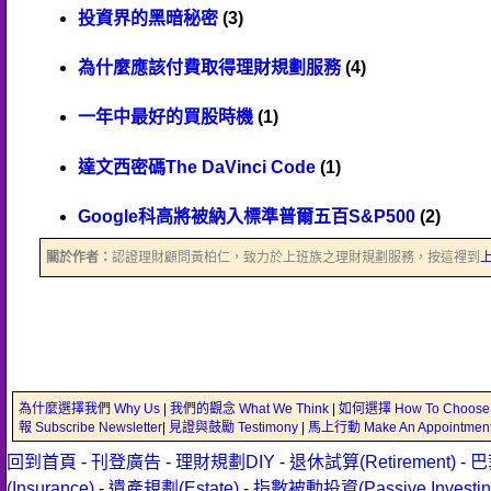
投資界的黑暗秘密
(3)
為什麼應該付費取得理財規劃服務
(4)
一年中最好的買股時機
(1)
達文西密碼The DaVinci Code
(1)
Google科高將被納入標準普爾五百S&P500
(2)
關於作者：
認證理財顧問黃柏仁，致力於上班族之理財規劃服務，按這裡到
為什麼選擇我們 Why Us
|
我們的觀念 What We Think
|
如何選擇 How To Choose
報 Subscribe Newsletter
|
見證與鼓勵 Testimony
|
馬上行動 Make An Appointmen
回到首頁
-
刊登廣告
-
理財規劃DIY
-
退休試算(Retirement)
-
巴
(Insurance)
-
遺產規劃(Estate)
-
指數被動投資(Passive Investin