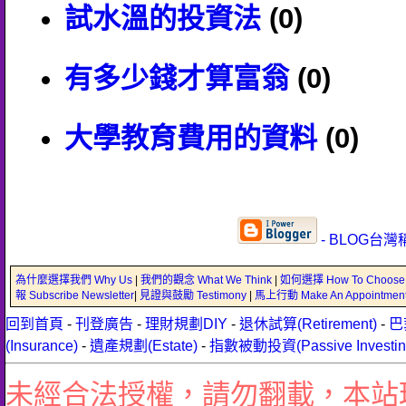
試水溫的投資法
(0)
有多少錢才算富翁
(0)
大學教育費用的資料
(0)
- BLOG台灣
為什麼選擇我們 Why Us
|
我們的觀念 What We Think
|
如何選擇 How To Choose
報 Subscribe Newsletter
|
見證與鼓勵 Testimony
|
馬上行動 Make An Appointmen
回到首頁
-
刊登廣告
-
理財規劃DIY
-
退休試算(Retirement)
-
巴
(Insurance)
-
遺產規劃(Estate)
-
指數被動投資(Passive Investin
未經合法授權，請勿翻載，本站