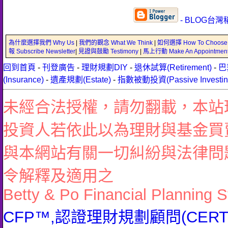
- BLOG台灣
為什麼選擇我們 Why Us
|
我們的觀念 What We Think
|
如何選擇 How To Choose
報 Subscribe Newsletter
|
見證與鼓勵 Testimony
|
馬上行動 Make An Appointmen
回到首頁
-
刊登廣告
-
理財規劃DIY
-
退休試算(Retirement)
-
巴
(Insurance)
-
遺產規劃(Estate)
-
指數被動投資(Passive Investin
未經合法授權，請勿翻載，本站
投資人若依此以為理財與基金買
與本網站有關一切糾紛與法律問
令解釋及適用之
Betty & Po Financial Planning S
CFP™,認證理財規劃顧問(CERTIFI