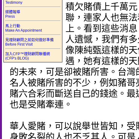
Testimony
積欠賭債上千萬元
媒體報導
聯，連家人也無法
Press
上。看到這些消息
馬上行動
Make An Appointment
人遺憾，我們有多
見理財顧問之前如何做好準備
Before First Visit
像陳純甄這樣的天
加入CFP™理財顧問聯播網
(CFP's BLOG)
遇，她有這樣的天
的未來，可是卻被賭所害。台灣
名人被賭所害的不少，例如豬哥
賭六合彩而斷送自己的錢途。最
也是受賭牽連。
華人愛賭，可以說舉世皆知，受
身敗名裂的人也不乏其人。可是