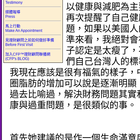
Testimony
以健康與減肥為主
媒體報導
再次提醒了自己健
Press
題，如果以美國人
馬上行動
Make An Appointment
準來看，我絕對會
見理財顧問之前如何做好準備
Before First Visit
子認定是太瘦了，
加入CFP™理財顧問聯播網
(CFP's BLOG)
們自己台灣人的標
我現在應該是很有福氣的樣子，
圈脂肪的增加可以說是逐漸明顯
過去比喻過，解決財務問題其實
康與過重問題，是很類似的事。
首先她建議的是作一個生命滿意