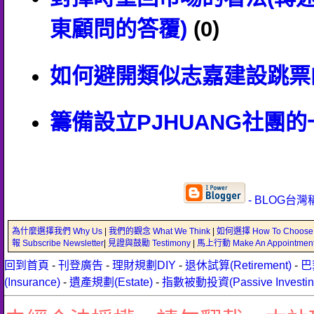
東顧問的答覆)
(0)
如何避開類似志嘉建設跳票
籌備設立PJHUANG社團
- BLOG台灣
為什麼選擇我們 Why Us
|
我們的觀念 What We Think
|
如何選擇 How To Choose
報 Subscribe Newsletter
|
見證與鼓勵 Testimony
|
馬上行動 Make An Appointmen
回到首頁
-
刊登廣告
-
理財規劃DIY
-
退休試算(Retirement)
-
巴
(Insurance)
-
遺產規劃(Estate)
-
指數被動投資(Passive Investin