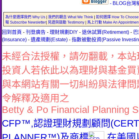
- BLOG台灣
為什麼選擇我們 Why Us
|
我們的觀念 What We Think
|
如何選擇 How To Choose
報 Subscribe Newsletter
|
見證與鼓勵 Testimony
|
馬上行動 Make An Appointmen
回到首頁
-
刊登廣告
-
理財規劃DIY
-
退休試算(Retirement)
-
巴
(Insurance)
-
遺產規劃(Estate)
-
指數被動投資(Passive Investin
未經合法授權，請勿翻載，本站
投資人若依此以為理財與基金買
與本網站有關一切糾紛與法律問
令解釋及適用之
Betty & Po Financial Planning S
CFP™,認證理財規劃顧問(CERTIFI
PLANNER™)及商標
在美國