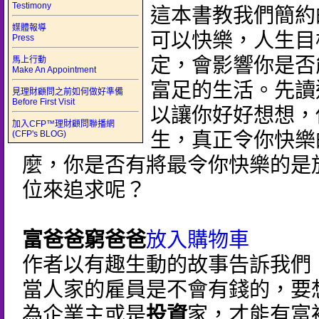
Testimony
這本書教我們簡約
媒體報導
可以快樂，人生目
Press
定，會影響你是否
馬上行動
Make An Appointment
富足的生活。先讀
見理財顧問之前如何做好準備
Before First Visit
以讓你好好想想，
加入CFP™理財顧問聯播網
(CFP's BLOG)
生，真正令你快樂
麼，你是否有將最令你快樂的是
位來追求呢？
富爸爸窮爸爸
放入購物車
作者以有趣生動的故事告訴我們
當人家的雇員是不會有錢的，要
為企業主或是
投資
家，才能有富