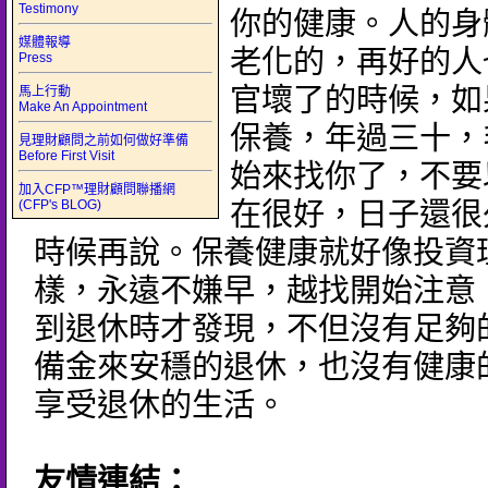
Testimony
你的健康。人的身
媒體報導
老化的，再好的人
Press
官壞了的時候，如
馬上行動
Make An Appointment
保養，年過三十，
見理財顧問之前如何做好準備
Before First Visit
始來找你了，不要
加入CFP™理財顧問聯播網
(CFP's BLOG)
在很好，日子還很
時候再說。保養健康就好像投資
樣，永遠不嫌早，越找開始注意
到退休時才發現，不但沒有足夠
備金來安穩的退休，也沒有健康
享受退休的生活。
友情連結：