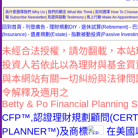
為什麼選擇我們 Why Us
|
我們的觀念 What We Think
|
如何選擇 How To Choose
報 Subscribe Newsletter
|
見證與鼓勵 Testimony
|
馬上行動 Make An Appointmen
回到首頁
-
刊登廣告
-
理財規劃DIY
-
退休試算(Retirement)
-
巴
(Insurance)
-
遺產規劃(Estate)
-
指數被動投資(Passive Investin
未經合法授權，請勿翻載，本站
投資人若依此以為理財與基金買
與本網站有關一切糾紛與法律問
令解釋及適用之
Betty & Po Financial Planning S
CFP™,認證理財規劃顧問(CERTIFI
PLANNER™)及商標
在美國