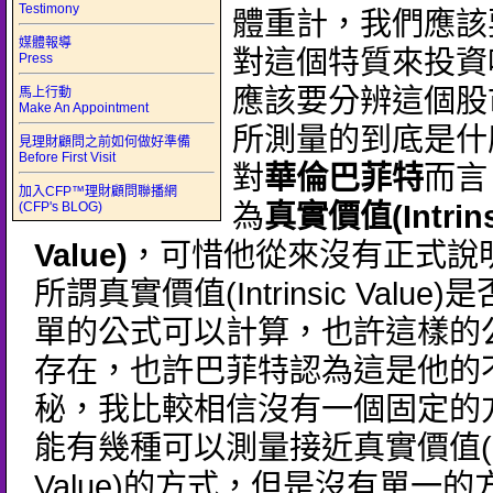
Testimony
體重計，我們應該
媒體報導
對這個特質來投資
Press
應該要分辨這個股
馬上行動
Make An Appointment
所測量的到底是什
見理財顧問之前如何做好準備
Before First Visit
對
華倫巴菲特
而言
加入CFP™理財顧問聯播網
(CFP's BLOG)
為
真實價值(Intrins
Value)
，可惜他從來沒有正式說
所謂真實價值(Intrinsic Value
單的公式可以計算，也許這樣的
存在，也許巴菲特認為這是他的
秘，我比較相信沒有一個固定的
能有幾種可以測量接近真實價值(Intr
Value)的方式，但是沒有單一