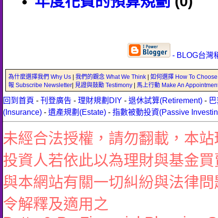
年度花費的預算規劃
(0)
- BLOG台灣
為什麼選擇我們 Why Us
|
我們的觀念 What We Think
|
如何選擇 How To Choose
報 Subscribe Newsletter
|
見證與鼓勵 Testimony
|
馬上行動 Make An Appointmen
回到首頁
-
刊登廣告
-
理財規劃DIY
-
退休試算(Retirement)
-
巴
(Insurance)
-
遺產規劃(Estate)
-
指數被動投資(Passive Investin
未經合法授權，請勿翻載，本站
投資人若依此以為理財與基金買
與本網站有關一切糾紛與法律問
令解釋及適用之