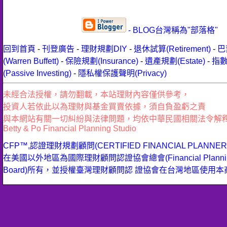
- BLOG台灣稱為"部落格"
回到首頁
-
刊登廣告
-
理財規劃DIY
-
退休試算(Retirement)
-
巴
(Warren Buffett)
-
保險規劃(Insurance)
-
遺產規劃(Estate)
-
指
(Passive Investing)
-
隱私權保護聲明(Privacy)
未經合法授權，請勿翻載，本站理財內容僅供參考，
投資人若依此以為理財與基金買賣依據，須自負盈虧之責
與本網站有關一切糾紛與法律問題，均依中華民國相關法令解
Betty & Po Financial Planning Studio
CFP™,認證理財規劃顧問(CERTIFIED FINANCIAL PLANN
在美國以外地區為國際理財顧問認證協會總會(Financial Planning 
Board)所有，並授權臺灣理財顧問認 證協會在台灣地區使用本