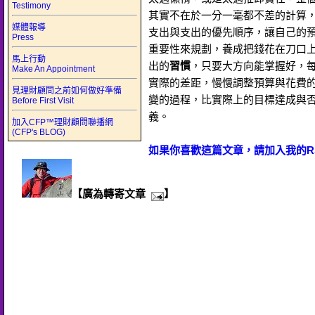
Testimony
其實不在於一分一毫都不差的計算
媒體報導
支出與支出的優先順序，讓自己的
Press
重要性來規劃，養成把錢花在刀口
馬上行動
出的
習慣
，只要大方向能掌握好，
Make An Appointment
實際的差距，慢慢調整預算與花費
見理財顧問之前如何做好準備
變的過程，比實際上的目標達成與
Before First Visit
義。
加入CFP™理財顧問聯播網
(CFP's BLOG)
如果你喜歡這篇文章，請加入我的R
【廣為轉寄文章
】