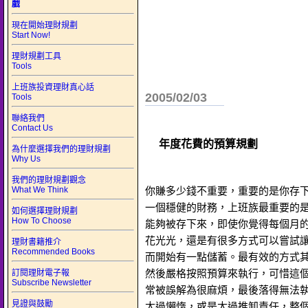
戲
現在開始理財規劃
Start Now!
理財規劃工具
Tools
上班族投資理財真心話
2005/02/03
Tools
聯絡我們
Contact Us
年度花費的預算規劃
為什麼選擇我們的理財規劃
Why Us
我們的理財規劃觀念
What We Think
你賺多少錢不重要，重要的是你存
一個穩健的財務，上班族最重要的
如何選擇理財規劃
How To Choose
能夠被存下來，即使你覺得每個月
花光光，還是有很多方式可以嘗試
理財書籍推介
Recommended Books
而開始有一點儲蓄。最有效的方式
然後嚴格按照預算來執行，可惜這
訂閱理財電子報
Subscribe Newsletter
常被誤解為很麻煩，最後落得無法
見證與鼓勵
太過懶惰，或是太過推卸責任，整