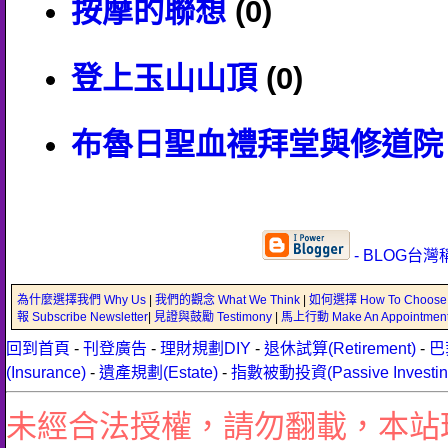
按摩的聯想
(0)
登上玉山山頂
(0)
布魯日聖血禮拜堂與修道院
- BLOG台灣
為什麼選擇我們 Why Us
|
我們的觀念 What We Think
|
如何選擇 How To Choose
報 Subscribe Newsletter
|
見證與鼓勵 Testimony
|
馬上行動 Make An Appointmen
回到首頁
-
刊登廣告
-
理財規劃DIY
-
退休試算(Retirement)
-
巴
(Insurance)
-
遺產規劃(Estate)
-
指數被動投資(Passive Investin
未經合法授權，請勿翻載，本站