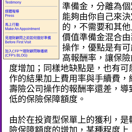
Testimony
準備金，分離為個
媒體報導
能夠由你自己來決
Press
的，不需要和其他
馬上行動
Make An Appointment
價值準備金混合由
見理財顧問之前如何做好準備
Before First Visit
操作，優點是有可
加入CFP™理財顧問聯播網
(CFP's BLOG)
高報酬率，讓保險
度增加；同樣地缺點是，也有可
作的結果加上費用率與手續費，
壽險公司操作的報酬率還差，導
低的保險保障額度。
由於在投資型保單上的獲利，是
險保障額度的增加，某種程度上