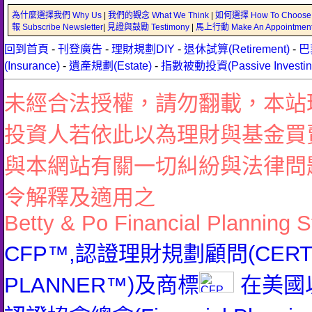
為什麼選擇我們 Why Us
|
我們的觀念 What We Think
|
如何選擇 How To Choose
報 Subscribe Newsletter
|
見證與鼓勵 Testimony
|
馬上行動 Make An Appointmen
回到首頁
-
刊登廣告
-
理財規劃DIY
-
退休試算(Retirement)
-
巴
(Insurance)
-
遺產規劃(Estate)
-
指數被動投資(Passive Investin
未經合法授權，請勿翻載，本站
投資人若依此以為理財與基金買
與本網站有關一切糾紛與法律問
令解釋及適用之
Betty & Po Financial Planning S
CFP™,認證理財規劃顧問(CERTIFI
PLANNER™)及商標
在美國