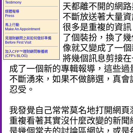
Testimony
天都離不開的網路
媒體報導
不斷放送著大量資
Press
很多是重複的資訊
馬上行動
Make An Appointment
了個裝扮，換了幾
見理財顧問之前如何做好準備
Before First Visit
像就又變成了一個
加入CFP™理財顧問聯播網
(CFP's BLOG)
將幾個訊息剪接在
成了一個新的專輯報導，這些過
不斷湧來，如果不做篩選，真會
忍受。
我發覺自己常常莫名地打開網頁
重複看著其實沒什麼改變的新聞
是幾個常去的討論區網站，或是