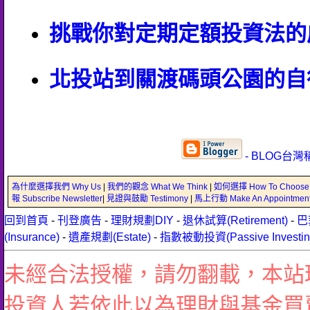
挑戰你對定期定額投資法的
北投站到關渡碼頭公園的自
- BLOG台灣
為什麼選擇我們 Why Us
|
我們的觀念 What We Think
|
如何選擇 How To Choose
報 Subscribe Newsletter
|
見證與鼓勵 Testimony
|
馬上行動 Make An Appointmen
回到首頁
-
刊登廣告
-
理財規劃DIY
-
退休試算(Retirement)
-
巴
(Insurance)
-
遺產規劃(Estate)
-
指數被動投資(Passive Investin
未經合法授權，請勿翻載，本站
投資人若依此以為理財與基金買