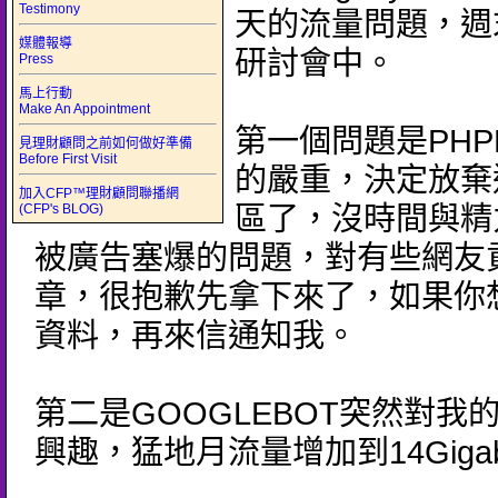
Testimony
天的流量問題，週
媒體報導
研討會中。
Press
馬上行動
Make An Appointment
第一個問題是PHP
見理財顧問之前如何做好準備
Before First Visit
的嚴重，決定放棄
加入CFP™理財顧問聯播網
(CFP's BLOG)
區了，沒時間與精
被廣告塞爆的問題，對有些網友
章，很抱歉先拿下來了，如果你
資料，再來信通知我。
第二是GOOGLEBOT突然對我
興趣，猛地月流量增加到14Gigab