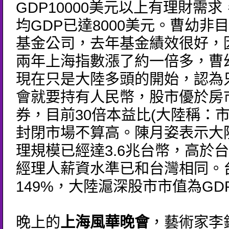
GDP10000美元以上有理財需
均GDP已達8000美元。曹幼非
基金公司，去年基金績效很好，
兩年上海指數漲了約一倍多，曹
現在只是大陸多頭的開始，認為
會就要持有人民幣，股市優於房
券，目前30倍本益比(大陸稱：市
封閉市場不算高。陳月姿表示大
理規模已經達3.6兆台幣，高於台
經理人薪資水準已和台灣相同。
149%，大陸滬深股市市值為GD
晚上的
上海風華晚會
，藝術家李