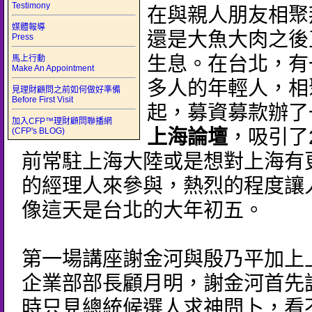
Testimony
在與親人朋友相聚
媒體報導
還是大魚大肉之後
Press
生息。在台北，有
馬上行動
Make An Appointment
多人的年輕人，相
見理財顧問之前如何做好準備
Before First Visit
起，募資募款辦了
加入CFP™理財顧問聯播網
(CFP's BLOG)
上海論壇
，吸引了
前常駐上海大陸或是想對上海有
的經理人來參與，熱烈的程度讓
像這天是台北的大年初五。
第一場講座謝金河與殷乃平加上
企業部部長顧月明，謝金河首先
時只見總統候選人求神問卜，看不