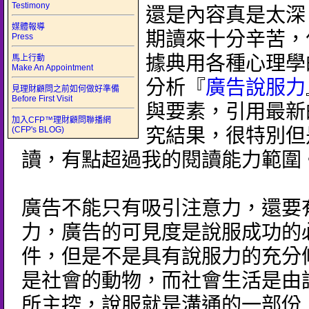
Testimony
還是內容真是太深
媒體報導
期讀來十分辛苦，
Press
據典用各種心理學
馬上行動
Make An Appointment
分析『
廣告說服力
見理財顧問之前如何做好準備
Before First Visit
與要素，引用最新
加入CFP™理財顧問聯播網
(CFP's BLOG)
究結果，很特別但
讀，有點超過我的閱讀能力範圍
廣告不能只有吸引注意力，還要
力，廣告的可見度是說服成功的
件，但是不是具有說服力的充分
是社會的動物，而社會生活是由
所主控，說服就是溝通的一部份