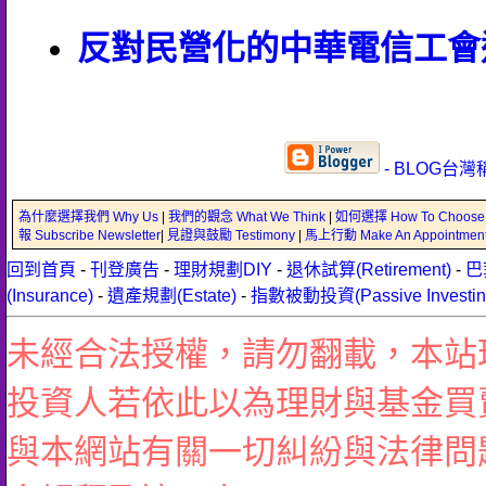
反對民營化的中華電信工會
- BLOG台灣
為什麼選擇我們 Why Us
|
我們的觀念 What We Think
|
如何選擇 How To Choose
報 Subscribe Newsletter
|
見證與鼓勵 Testimony
|
馬上行動 Make An Appointmen
回到首頁
-
刊登廣告
-
理財規劃DIY
-
退休試算(Retirement)
-
巴
(Insurance)
-
遺產規劃(Estate)
-
指數被動投資(Passive Investin
未經合法授權，請勿翻載，本站
投資人若依此以為理財與基金買
與本網站有關一切糾紛與法律問