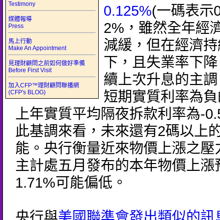
Testimony
0.125%
(一碼表示0
媒體報導
2%，雖然全年經
Press
減緩，但在經濟持
馬上行動
Make An Appointment
下，且失業率下降
見理財顧問之前如何做好準備
Before First Visit
續上次升息的主調
加入CFP™理財顧問聯播網
(CFP's BLOG)
短期實質利率為負
上年實質平均隔夜拆款利率為-0.
此基調來看，未來還有2碼以上
能。央行衡量近來物價上漲之壓
主計處五月發布的本年物價上漲
1.71%可能偏低。
央行與
美國聯準會發出類似的訊