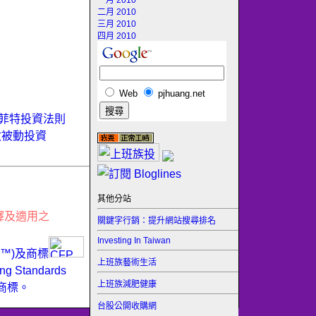
一月 2010
二月 2010
三月 2010
四月 2010
Web
pjhuang.net
菲特投資法則
數被動投資
其他分站
釋及適用之
關鍵字行銷：提升網站搜尋排名
Investing In Taiwan
ER™)及商標
上班族藝術生活
Standards
上班族減肥健康
商標。
台股公開收購網