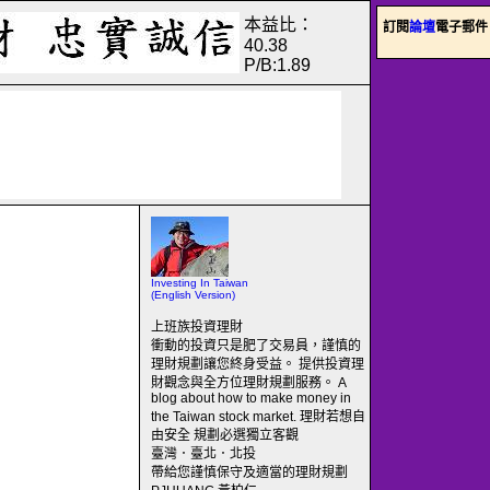
本益比：
訂閱
論壇
電子郵件
40.38
P/B:1.89
Investing In Taiwan
(English Version)
上班族投資理財
衝動的投資只是肥了交易員，謹慎的
理財規劃讓您終身受益。 提供投資理
財觀念與全方位理財規劃服務。 A
blog about how to make money in
the Taiwan stock market. 理財若想自
由安全 規劃必選獨立客觀
臺灣．臺北．北投
帶給您謹慎保守及適當的理財規劃