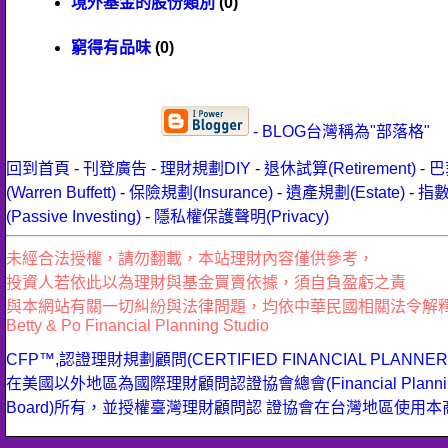
境外基金的股份類別
(0)
窮得有品味
(0)
- BLOG台灣稱為"部落格"
回到首頁
-
刊登廣告
-
理財規劃DIY
-
退休試算(Retirement)
-
巴
(Warren Buffett)
-
保險規劃(Insurance)
-
遺產規劃(Estate)
-
指
(Passive Investing)
-
隱私權保護聲明(Privacy)
未經合法授權，請勿翻載，本站理財內容僅供參考，
投資人若依此以為理財與基金買賣依據，須自負盈虧之責
與本網站有關一切糾紛與法律問題，均依中華民國相關法令解
Betty & Po Financial Planning Studio
CFP™,認證理財規劃顧問(CERTIFIED FINANCIAL PLANN
在美國以外地區為國際理財顧問認證協會總會(Financial Planning 
Board)所有，並授權臺灣理財顧問認 證協會在台灣地區使用本