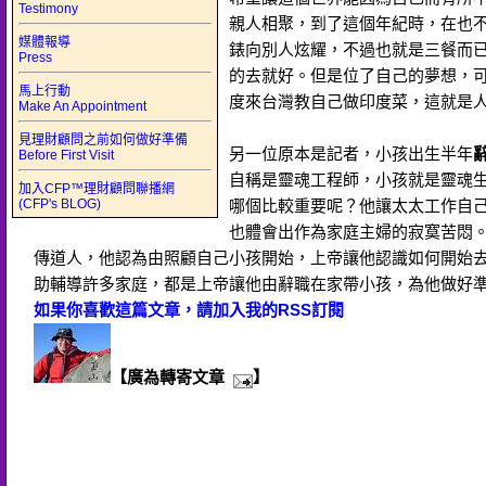
Testimony
親人相聚，到了這個年紀時，在也
媒體報導
錶向別人炫耀，不過也就是三餐而
Press
的去就好。但是位了自己的夢想，
馬上行動
度來台灣教自己做印度菜，這就是
Make An Appointment
見理財顧問之前如何做好準備
另一位原本是記者，小孩出生半年
Before First Visit
自稱是靈魂工程師，小孩就是靈魂
加入CFP™理財顧問聯播網
(CFP's BLOG)
哪個比較重要呢？他讓太太工作自
也體會出作為家庭主婦的寂寞苦悶
傳道人，他認為由照顧自己小孩開始，上帝讓他認識如何開始
助輔導許多家庭，都是上帝讓他由辭職在家帶小孩，為他做好
如果你喜歡這篇文章，請加入我的RSS訂閱
【廣為轉寄文章
】