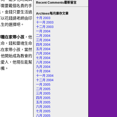
Recent Comments最新留言
不需要戴個名貴的手
已，金錢只要生活過
Archives每月庫存文章
可以花錢請老師由印
十月 2003
十一月 2003
人生的選擇吧。
十二月 2003
一月 2004
二月 2004
辭職在家帶小孩
，他
三月 2004
生命，錢和靈魂生命
四月 2004
五月 2004
己在家帶小孩，當然
六月 2004
。他開始成為教會的
七月 2004
去愛人，他現在能幫
八月 2004
九月 2004
準備。
十月 2004
十一月 2004
十二月 2004
一月 2005
二月 2005
三月 2005
四月 2005
五月 2005
六月 2005
七月 2005
八月 2005