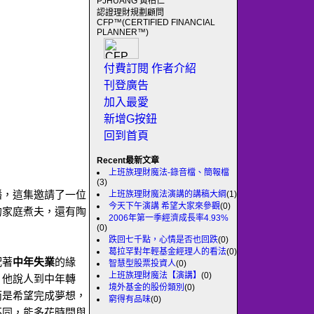
PJHUANG 黃柏仁
認證理財規劃顧問
CFP™(CERTIFIED FINANCIAL
PLANNER™)
付費訂閱
作者介紹
刊登廣告
加入最愛
新增G按鈕
回到首頁
Recent最新文章
上班族理財魔法-錄音檔、簡報檔
(3)
播，這集邀請了一位
上班族理財魔法演講的講稿大綱
(1)
今天下午演講 希望大家來參觀
(0)
的家庭煮夫，還有陶
2006年第一季經濟成長率4.93%
。
(0)
跌回七千點，心情是否也回跌
(0)
葛拉罕對年輕基金經理人的看法
(0)
配著
中年失業
的緣
智慧型股票投資人
(0)
上班族理財魔法【演講】
(0)
，他說人到中年轉
境外基金的股份類別
(0)
而是希望完成夢想，
窮得有品味
(0)
不同，能多花時間與