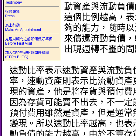
Testimony
動資產與流動負債
媒體報導
這個比例越高，表
Press
夠的能力，隨時以
馬上行動
Make An Appointment
來償還流動負債，
見理財顧問之前如何做好準備
Before First Visit
出現週轉不靈的問
加入CFP™理財顧問聯播網
(CFP's BLOG)
速動比率表示速動資產與流動負
率，速動資產則表示比流動資產
現的資產，他是將存貨與預付費
因為存貨可能賣不出去，不一定
預付費用雖然是資產，但是通常
變現。所以速動比率越高，也表
動負債的能力越高，由於不算存