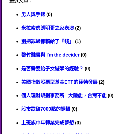
最近文章：
男人與手錶
(0)
米拉索佛朗明哥之家表演
(2)
別把罪過都賴給了『錢』
(1)
罄竹難書與 I’m the decider
(0)
是否需要給子女遊學的經驗？
(0)
美國指數股票型基金ETF的蓬勃發展
(2)
個人理財規劃事務所 - 大陸能，台灣不能
(0)
股市跌破7000點的惆悵
(0)
上班族中年轉業完成夢想
(0)