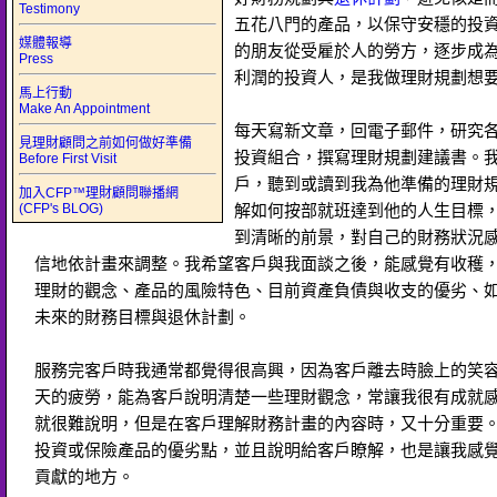
Testimony
五花八門的產品，以保守安穩的投
媒體報導
的朋友從受雇於人的勞方，逐步成
Press
利潤的投資人，是我做理財規劃想
馬上行動
Make An Appointment
每天寫新文章，回電子郵件，研究
見理財顧問之前如何做好準備
投資組合，撰寫理財規劃建議書。
Before First Visit
戶，聽到或讀到我為他準備的理財
加入CFP™理財顧問聯播網
(CFP's BLOG)
解如何按部就班達到他的人生目標
到清晰的前景，對自己的財務狀況
信地依計畫來調整。我希望客戶與我面談之後，能感覺有收穫
理財的觀念、產品的風險特色、目前資產負債與收支的優劣、
未來的財務目標與退休計劃。
服務完客戶時我通常都覺得很高興，因為客戶離去時臉上的笑
天的疲勞，能為客戶說明清楚一些理財觀念，常讓我很有成就
就很難說明，但是在客戶理解財務計畫的內容時，又十分重要
投資或保險產品的優劣點，並且說明給客戶瞭解，也是讓我感
貢獻的地方。