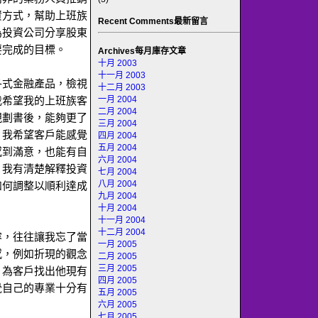
資方式，幫助上班族
Recent Comments最新留言
為投資公司分享股東
要完成的目標。
Archives每月庫存文章
十月 2003
十一月 2003
各式金融產品，檢視
十二月 2003
一月 2004
我希望我的上班族客
二月 2004
規劃書後，能夠更了
三月 2004
，我希望客戶能感覺
四月 2004
五月 2004
感到滿意，也能有自
六月 2004
，我有清楚解釋投資
七月 2004
八月 2004
如何調整以順利達成
九月 2004
十月 2004
十一月 2004
十二月 2004
容，往往讓我忘了當
一月 2005
感，例如折現的觀念
二月 2005
三月 2005
。為客戶找出他現有
四月 2005
覺自己的專業十分有
五月 2005
六月 2005
七月 2005