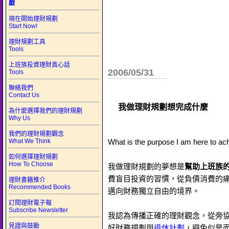
戲
現在開始理財規劃
Start Now!
理財規劃工具
Tools
上班族投資理財真心話
2006/05/31
Tools
聯絡我們
Contact Us
我做理財規劃想完成什麼
為什麼選擇我們的理財規劃
Why Us
我們的理財規劃觀念
What We Think
What is the purpose I am here to ac
如何選擇理財規劃
How To Choose
我做理財規劃的夢想是
幫助上班族
費盲目投資的習慣，從負債消費的
理財書籍推介
Recommended Books
邁向財務獨立自由的境界。
訂閱理財電子報
Subscribe Newsletter
我認為傳播正確的理財觀念，從旁
見證與鼓勵
好財務規劃與
退休計劃
，避免似是