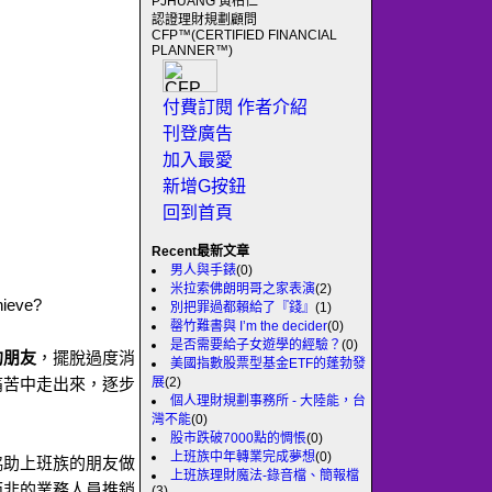
PJHUANG 黃柏仁
認證理財規劃顧問
CFP™(CERTIFIED FINANCIAL
PLANNER™)
付費訂閱
作者介紹
刊登廣告
加入最愛
新增G按鈕
回到首頁
Recent最新文章
男人與手錶
(0)
米拉索佛朗明哥之家表演
(2)
hieve?
別把罪過都賴給了『錢』
(1)
罄竹難書與 I’m the decider
(0)
是否需要給子女遊學的經驗？
(0)
的朋友
，擺脫過度消
美國指數股票型基金ETF的蓬勃發
展
(2)
痛苦中走出來，逐步
個人理財規劃事務所 - 大陸能，台
灣不能
(0)
股市跌破7000點的惆悵
(0)
上班族中年轉業完成夢想
(0)
協助上班族的朋友做
上班族理財魔法-錄音檔、簡報檔
而非的業務人員推銷
(3)