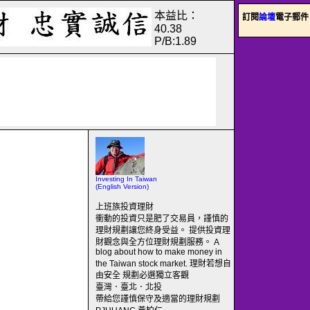
本益比：
訂閱
論壇
電子郵件
40.38
P/B:1.89
Investing In Taiwan
(English Version)
上班族投資理財
衝動的投資只是肥了交易員，謹慎的
理財規劃讓您終身受益。 提供投資理
財觀念與全方位理財規劃服務。 A
blog about how to make money in
the Taiwan stock market. 理財若想自
由安全 規劃必選獨立客觀
臺灣．臺北．北投
帶給您謹慎保守及適當的理財規劃