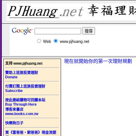
Web
www.pjhuang.net
現在就開始你的第一次理財規劃
支持 www.pjhuang.net
贊助上班族投資理財
Donate
付費訂閱上班族投資理財
Subscribe
按此連結購物可回饋本站
Buy Through Here
博客來書店
www.books.com.tw
快樂狗日子
買《富爸爸，窮爸爸》現金流遊