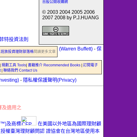
台股公開收購網
© 2003 2004 2005 2006
2007 2008 by P.J.HUANG
菲特投資法則
(Warren Buffett)
-
保
上班族投資理財部落格
閱讀更多文章
|
規劃工具 Tools
|
書籍推介 Recommended Books
|
訂閱電子
t
|
聯絡我們 Contact Us
esting)
-
隱私權保護聲明(Privacy)
釋及適用之
ER™)及商標
在美國以外地區為國際理財顧
ard)所有，並授權臺灣理財顧問認 證協會在台灣地區使用本