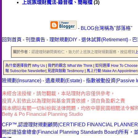
上班族理財魔法-錄音檔、簡報檔
(3)
- BLOG台灣稱為"部落格"
回到首頁
-
刊登廣告
-
理財規劃DIY
-
退休試算(Retirement)
-
巴
關於作者：
認證理財顧問黃柏仁，致力於上班族之理財規劃服務，按這裡到
為什麼選擇我們 Why Us
|
我們的觀念 What We Think
|
如何選擇 How To Choose
報 Subscribe Newsletter
|
見證與鼓勵 Testimony
|
馬上行動 Make An Appointmen
險規劃(Insurance)
-
遺產規劃(Estate)
-
指數被動投資(Passive Inv
未經合法授權，請勿翻載，本站理財內容僅供參考，
投資人若依此以為理財與基金買賣依據，須自負盈虧之責
與本網站有關一切糾紛與法律問題，均依中華民國相關法令解
Betty & Po Financial Planning Studio
CFP™,認證理財規劃顧問(CERTIFIED FINANCIAL PLANN
問認證協會總會(Financial Planning Standards Bo